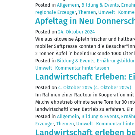
Posted in
Allgemein
,
Bildung & Events
,
Ernäh
regionale Erzeuger
,
Themen
,
Umwelt
Kommen
Apfeltag in Neu Donners
Posted on
24. Oktober 2024
Wie aus kiloweise Äpfeln frischer und haltba
mobiler Saftpresse konnten die Besucher*innen
2 Tonnen Äpfel in beeindruckende 1000 Liter k
Posted in
Bildung & Events
,
Ernährungsbildu
Umwelt
Kommentar hinterlassen
Landwirtschaft Erleben: E
Posted on
4. Oktober 2024
(4. Oktober 2024)
Im Rahmen einer Radtour in Kooperation mit 
Milchviehbetrieb öffnete seine Tore für 30 i
landwirtschaftlichen Betrieb zu erfahren. Ein 
Posted in
Allgemein
,
Bildung & Events
,
Ernäh
Erzeuger
,
Themen
,
Umwelt
Kommentar hinte
Landwirtschaft erleben b