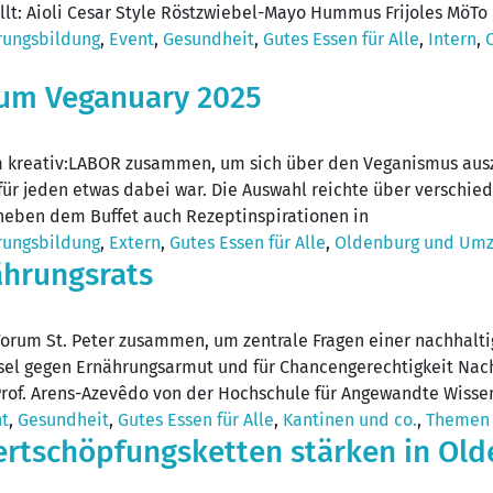
llt: Aioli Cesar Style Röstzwiebel-Mayo Hummus Frijoles MöTo
rungsbildung
,
Event
,
Gesundheit
,
Gutes Essen für Alle
,
Intern
,
zum Veganuary 2025
kreativ:LABOR zusammen, um sich über den Veganismus auszut
für jeden etwas dabei war. Die Auswahl reichte über verschie
neben dem Buffet auch Rezeptinspirationen in
rungsbildung
,
Extern
,
Gutes Essen für Alle
,
Oldenburg und Um
ährungsrats
rum St. Peter zusammen, um zentrale Fragen einer nachhalti
üssel gegen Ernährungsarmut und für Chancengerechtigkeit Nac
u Prof. Arens-Azevêdo von der Hochschule für Angewandte Wiss
t
,
Gesundheit
,
Gutes Essen für Alle
,
Kantinen und co.
,
Themen
tschöpfungsketten stärken in Old