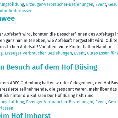
rungsbildung
,
Erzeuger-Verbraucher-Beziehungen
,
Event
,
Gesu
tar hinterlassen
chwee
rer Apfelsaft wird, konnten die Besucher*innen des Apfeltags 
 ganz nah miterleben, wie Apfelsaft hergestellt wird. Olli te
östlichen Apfelsaft! Vor allem viele Kinder halfen Hand in
ng
,
Erzeuger-Verbraucher-Beziehungen
,
Event
,
Gutes Essen für 
in Besuch auf dem Hof Büsing
dem ADFC Oldenburg hatten wir die Gelegenheit, den Hof Büs
nteressierte Teilnehmende, die gespannt waren, mehr über da
Blick hinter die Kulissen Der Hof Büsing hält rund
rungsbildung
,
Erzeuger-Verbraucher-Beziehungen
,
Event
,
Gesu
rlassen
eim Hof Imhorst