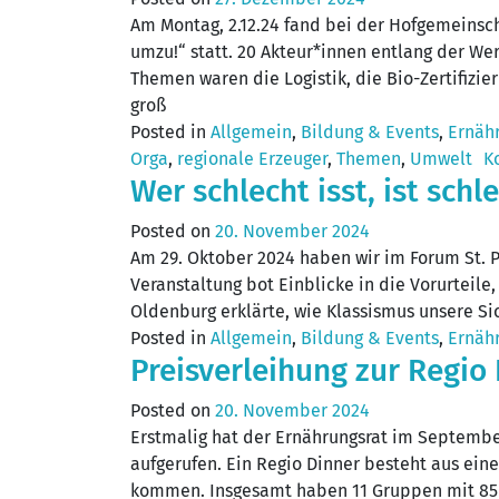
Am Montag, 2.12.24 fand bei der Hofgemein
umzu!“ statt. 20 Akteur*innen entlang der W
Themen waren die Logistik, die Bio-Zertifiz
groß
Posted in
Allgemein
,
Bildung & Events
,
Ernäh
Orga
,
regionale Erzeuger
,
Themen
,
Umwelt
K
Wer schlecht isst, ist sc
Posted on
20. November 2024
Am 29. Oktober 2024 haben wir im Forum St. 
Veranstaltung bot Einblicke in die Vorurteil
Oldenburg erklärte, wie Klassismus unsere Si
Posted in
Allgemein
,
Bildung & Events
,
Ernäh
Preisverleihung zur Regio
Posted on
20. November 2024
Erstmalig hat der Ernährungsrat im Septemb
aufgerufen. Ein Regio Dinner besteht aus ei
kommen. Insgesamt haben 11 Gruppen mit 85