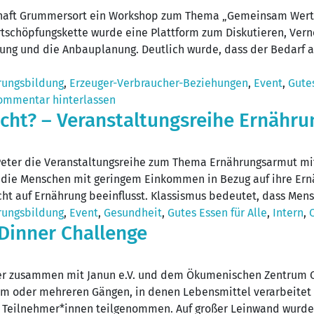
schaft Grummersort ein Workshop zum Thema „Gemeinsam Wert
ertschöpfungskette wurde eine Plattform zum Diskutieren, Ver
ierung und die Anbauplanung. Deutlich wurde, dass der Bedarf
rungsbildung
,
Erzeuger-Verbraucher-Beziehungen
,
Event
,
Gutes
ommentar hinterlassen
hlecht? – Veranstaltungsreihe Ernähr
Peter die Veranstaltungsreihe zum Thema Ernährungsarmut mit
e, die Menschen mit geringem Einkommen in Bezug auf ihre Ern
cht auf Ernährung beeinflusst. Klassismus bedeutet, dass Men
rungsbildung
,
Event
,
Gesundheit
,
Gutes Essen für Alle
,
Intern
,
 Dinner Challenge
er zusammen mit Janun e.V. und dem Ökumenischen Zentrum O
nem oder mehreren Gängen, in denen Lebensmittel verarbeite
 Teilnehmer*innen teilgenommen. Auf großer Leinwand wurde