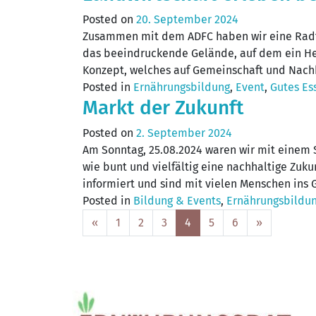
Posted on
20. September 2024
Zusammen mit dem ADFC haben wir eine Radto
das beeindruckende Gelände, auf dem ein Hekt
Konzept, welches auf Gemeinschaft und Nachh
Posted in
Ernährungsbildung
,
Event
,
Gutes Ess
Markt der Zukunft
Posted on
2. September 2024
Am Sonntag, 25.08.2024 waren wir mit einem 
wie bunt und vielfältig eine nachhaltige Zuk
informiert und sind mit vielen Menschen in
Posted in
Bildung & Events
,
Ernährungsbildu
Posts
«
1
2
3
4
5
6
»
navigation