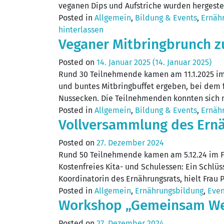
veganen Dips und Aufstriche wurden hergeste
Posted in
Allgemein
,
Bildung & Events
,
Ernäh
hinterlassen
Veganer Mitbringbrunch 
Posted on
14. Januar 2025
(14. Januar 2025)
Rund 30 Teilnehmende kamen am 11.1.2025 im 
und buntes Mitbringbuffet ergeben, bei dem 
Nussecken. Die Teilnehmenden konnten sich 
Posted in
Allgemein
,
Bildung & Events
,
Ernäh
Vollversammlung des Ern
Posted on
27. Dezember 2024
Rund 50 Teilnehmende kamen am 5.12.24 im Fo
Kostenfreies Kita- und Schulessen: Ein Schl
Koordinatorin des Ernährungsrats, hielt Fra
Posted in
Allgemein
,
Ernährungsbildung
,
Even
Workshop „Gemeinsam Wer
Posted on
27. Dezember 2024