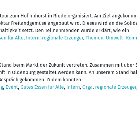
ur zum Hof Imhorst in Riede organisiert. Am Ziel angekomme
ar Freilandgemüse angebaut wird. Dieses wird an die Solidari
altigkeit setzt. Den Teilnehmenden wurde erklärt, wie ein
en für Alle
,
Intern
,
regionale Erzeuger
,
Themen
,
Umwelt
Komm
Stand beim Markt der Zukunft vertreten. Zusammen mit über 50
unft in Oldenburg gestaltet werden kann. An unserem Stand ha
s Gespräch gekommen. Zudem konnten
ng
,
Event
,
Gutes Essen für Alle
,
Intern
,
Orga
,
regionale Erzeuger