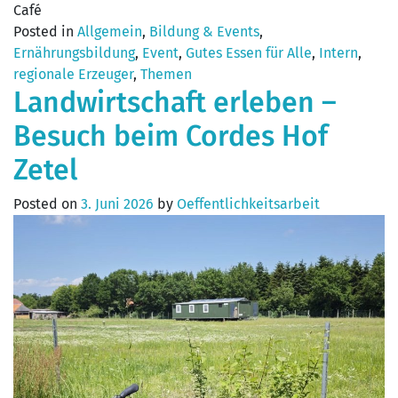
Café
Posted in
Allgemein
,
Bildung & Events
,
Ernährungsbildung
,
Event
,
Gutes Essen für Alle
,
Intern
,
regionale Erzeuger
,
Themen
Landwirtschaft erleben –
Besuch beim Cordes Hof
Zetel
Posted on
3. Juni 2026
by
Oeffentlichkeitsarbeit