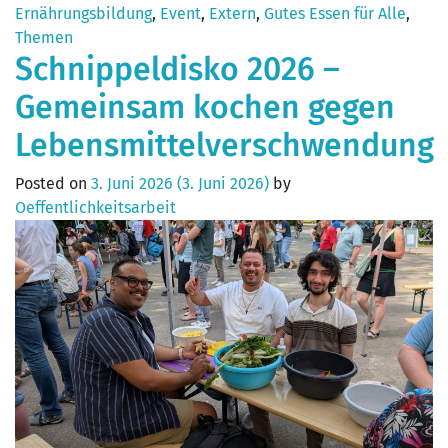
Ernährungsbildung
,
Event
,
Extern
,
Gutes Essen für Alle
,
Themen
Schnippeldisko 2026 –
Gemeinsam kochen gegen
Lebensmittelverschwendung
Posted on
3. Juni 2026
(3. Juni 2026)
by
Oeffentlichkeitsarbeit