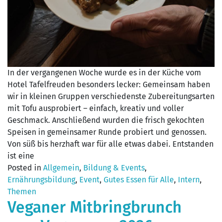
In der vergangenen Woche wurde es in der Küche vom
Hotel Tafelfreuden besonders lecker: Gemeinsam haben
wir in kleinen Gruppen verschiedenste Zubereitungsarten
mit Tofu ausprobiert – einfach, kreativ und voller
Geschmack. Anschließend wurden die frisch gekochten
Speisen in gemeinsamer Runde probiert und genossen.
Von süß bis herzhaft war für alle etwas dabei. Entstanden
ist eine
Posted in
Allgemein
,
Bildung & Events
,
Ernährungsbildung
,
Event
,
Gutes Essen für Alle
,
Intern
,
Themen
Veganer Mitbringbrunch