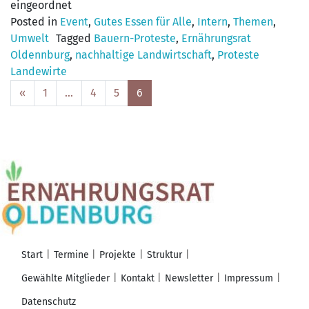
eingeordnet
Posted in
Event
,
Gutes Essen für Alle
,
Intern
,
Themen
,
Umwelt
Tagged
Bauern-Proteste
,
Ernährungsrat
Oldennburg
,
nachhaltige Landwirtschaft
,
Proteste
Landewirte
Posts
«
1
…
4
5
6
navigation
Start
Termine
Projekte
Struktur
Gewählte Mitglieder
Kontakt
Newsletter
Impressum
Datenschutz