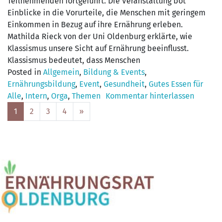
Teilnehmenden fortgeführt. Die Veranstaltung bot
Einblicke in die Vorurteile, die Menschen mit geringem
Einkommen in Bezug auf ihre Ernährung erleben.
Mathilda Rieck von der Uni Oldenburg erklärte, wie
Klassismus unsere Sicht auf Ernährung beeinflusst.
Klassismus bedeutet, dass Menschen
Posted in
Allgemein
,
Bildung & Events
,
Ernährungsbildung
,
Event
,
Gesundheit
,
Gutes Essen für
Alle
,
Intern
,
Orga
,
Themen
Kommentar hinterlassen
Posts
1
2
3
4
»
navigation