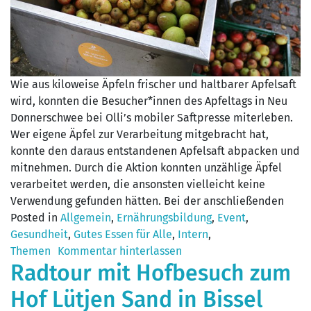
Wie aus kiloweise Äpfeln frischer und haltbarer Apfelsaft
wird, konnten die Besucher*innen des Apfeltags in Neu
Donnerschwee bei Olli’s mobiler Saftpresse miterleben.
Wer eigene Äpfel zur Verarbeitung mitgebracht hat,
konnte den daraus entstandenen Apfelsaft abpacken und
mitnehmen. Durch die Aktion konnten unzählige Äpfel
verarbeitet werden, die ansonsten vielleicht keine
Verwendung gefunden hätten. Bei der anschließenden
Posted in
Allgemein
,
Ernährungsbildung
,
Event
,
Gesundheit
,
Gutes Essen für Alle
,
Intern
,
Themen
Kommentar hinterlassen
Radtour mit Hofbesuch zum
Hof Lütjen Sand in Bissel