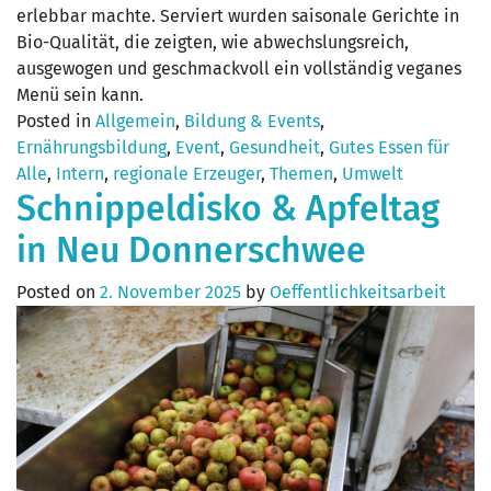
erlebbar machte. Serviert wurden saisonale Gerichte in
Bio-Qualität, die zeigten, wie abwechslungsreich,
ausgewogen und geschmackvoll ein vollständig veganes
Menü sein kann.
Posted in
Allgemein
,
Bildung & Events
,
Ernährungsbildung
,
Event
,
Gesundheit
,
Gutes Essen für
Alle
,
Intern
,
regionale Erzeuger
,
Themen
,
Umwelt
Schnippeldisko & Apfeltag
in Neu Donnerschwee
Posted on
2. November 2025
by
Oeffentlichkeitsarbeit