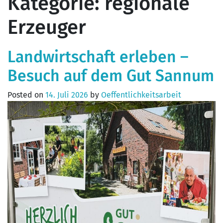
Kategorie:
regionale
Erzeuger
Landwirtschaft erleben –
Besuch auf dem Gut Sannum
Posted on
14. Juli 2026
by
Oeffentlichkeitsarbeit