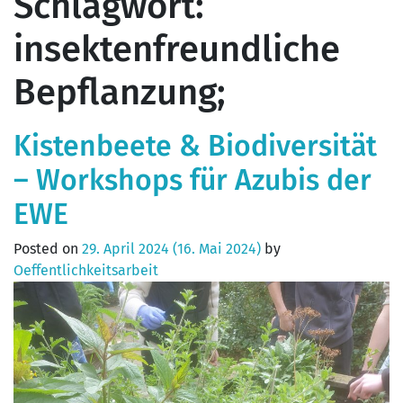
Schlagwort:
insektenfreundliche
Bepflanzung;
Kistenbeete & Biodiversität
– Workshops für Azubis der
EWE
Posted on
29. April 2024
(16. Mai 2024)
by
Oeffentlichkeitsarbeit