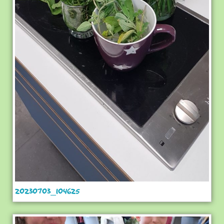
20230703_104625