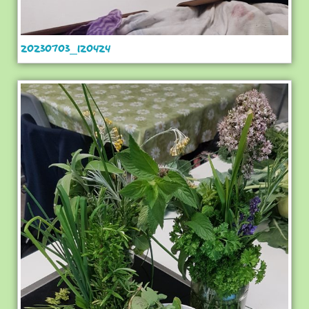
20230703_120424