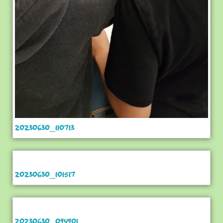
20230630_110713
20230630_101517
20230630_094901