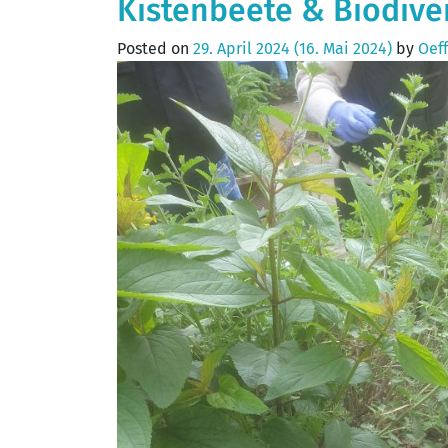
Kistenbeete & Biodive
Posted on
29. April 2024
(16. Mai 2024)
by
Oeff