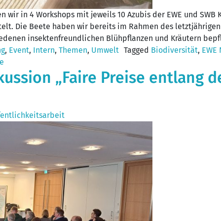
n wir in 4 Workshops mit jeweils 10 Azubis der EWE und SWB K
lt. Die Beete haben wir bereits im Rahmen des letztjährigen
edenen insektenfreundlichen Blühpflanzen und Kräutern bepfla
ng
,
Event
,
Intern
,
Themen
,
Umwelt
Tagged
Biodiversität
,
EWE 
e
ussion „Faire Preise entlang d
entlichkeitsarbeit