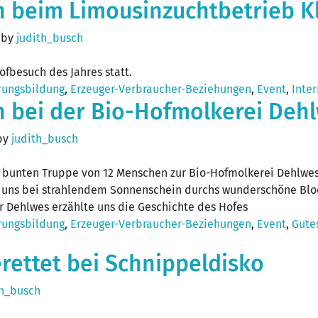
n beim Limousinzuchtbetrieb Kl
)
by
judith_busch
fbesuch des Jahres statt.
rungsbildung
,
Erzeuger-Verbraucher-Beziehungen
,
Event
,
Inter
n bei der Bio-Hofmolkerei Deh
by
judith_busch
r bunten Truppe von 12 Menschen zur Bio-Hofmolkerei Dehlwes
e uns bei strahlendem Sonnenschein durchs wunderschöne Bloc
r Dehlwes erzählte uns die Geschichte des Hofes
rungsbildung
,
Erzeuger-Verbraucher-Beziehungen
,
Event
,
Gutes
rettet bei Schnippeldisko
th_busch