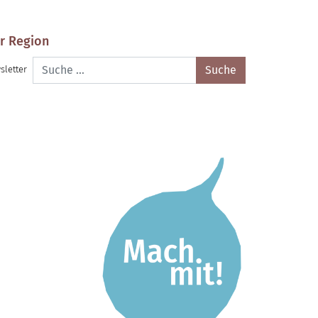
r Region
Suche
sletter
nach: