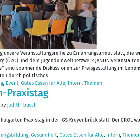
ung unsere Veranstaltungsreihe zu Ernährungsarmut statt, die 
g (ÖZO) und dem Jugendumweltnetzwerk JANUN veranstalten.
tte“ sind spannende Diskussionen zur Preisgestaltung im Le
en durch politisches
ng
,
Event
,
Gutes Essen für Alle
,
Intern
,
Themen
n-Praxistag
)
by
judith_busch
hulgarten Praxistag in der IGS Kreyenbrück statt. Der EROL
rungsbildung
,
Gesundheit
,
Gutes Essen für Alle
,
Intern
,
Theme