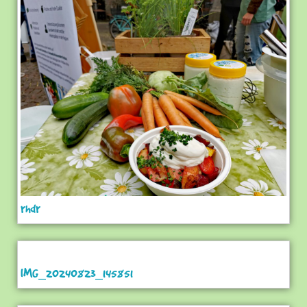
rhdr
IMG_20240823_145851