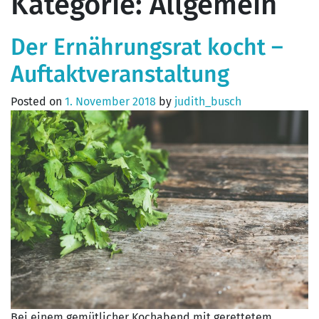
Kategorie:
Allgemein
Der Ernährungsrat kocht –
Auftaktveranstaltung
Posted on
1. November 2018
by
judith_busch
Bei einem gemütlicher Kochabend mit gerettetem