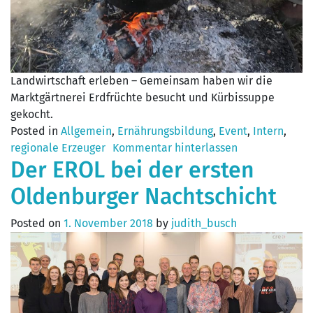
Landwirtschaft erleben – Gemeinsam haben wir die
Marktgärtnerei Erdfrüchte besucht und Kürbissuppe
gekocht.
Posted in
Allgemein
,
Ernährungsbildung
,
Event
,
Intern
,
regionale Erzeuger
Kommentar hinterlassen
Der EROL bei der ersten
Oldenburger Nachtschicht
Posted on
1. November 2018
by
judith_busch