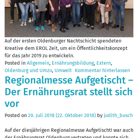
Auf der ersten Oldenburger Nachtschicht spendeten
Kreative dem EROL Zeit, um ein Öffentlichkeitskonzept
für das Jahr 2019 zu entwickeln.
Posted in
Allgemein
,
Ernährungsbildung
,
Extern
,
Oldenburg und Umzu
,
Umwelt
Kommentar hinterlassen
Regionalmesse Aufgetischt –
Der Ernährungsrat stellt sich
vor
Posted on
20. Juli 2018
(22. Oktober 2018)
by
judith_busch
Auf der diesjährigen Regionalmesse Aufgetischt! war auch
der Ernährungsrat Oldenburg vertreten und konnte sich