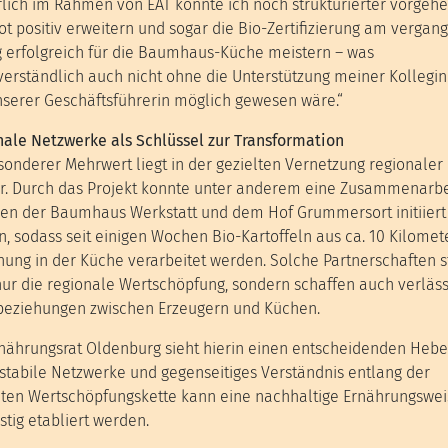
lich im Rahmen von EAT konnte ich noch strukturierter vorgehe
t positiv erweitern und sogar die Bio-Zertifizierung am vergan
g erfolgreich für die Baumhaus-Küche meistern – was
verständlich auch nicht ohne die Unterstützung meiner Kollegi
serer Geschäftsführerin möglich gewesen wäre.“
ale Netzwerke als Schlüssel zur Transformation
sonderer Mehrwert liegt in der gezielten Vernetzung regionaler
r. Durch das Projekt konnte unter anderem eine Zusammenarbe
en der Baumhaus Werkstatt und dem Hof Grummersort initiiert
, sodass seit einigen Wochen Bio-Kartoffeln aus ca. 10 Kilomet
nung in der Küche verarbeitet werden. Solche Partnerschaften 
nur die regionale Wertschöpfung, sondern schaffen auch verläss
beziehungen zwischen Erzeugern und Küchen.
nährungsrat Oldenburg sieht hierin einen entscheidenden Hebe
stabile Netzwerke und gegenseitiges Verständnis entlang der
ten Wertschöpfungskette kann eine nachhaltige Ernährungswei
istig etabliert werden.