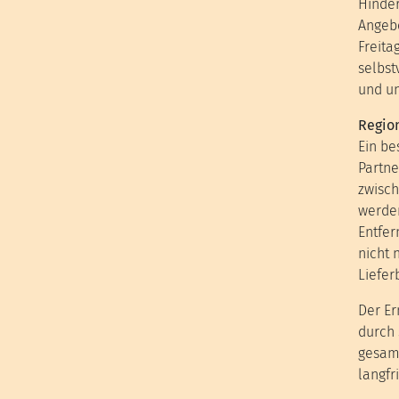
Hinder
Angebo
Freita
selbst
und un
Region
Ein be
Partne
zwisch
werden
Entfer
nicht 
Liefer
Der Er
durch 
gesam
langfr