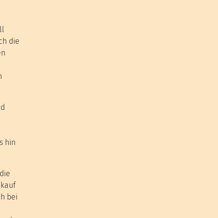
ll
ch die
en
h
nd
s hin
die
nkauf
ch bei