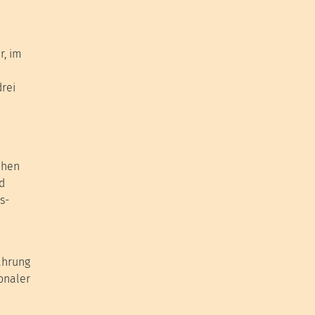
r, im
drei
ahen
nd
s-
nährung
ionaler