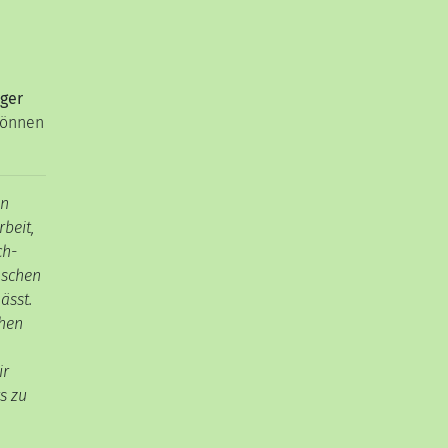
ger
können
in
beit,
ch-
nschen
ässt.
ehen
ir
s zu