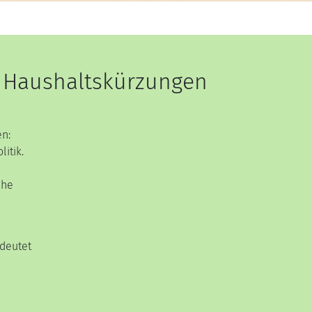
 Haushaltskürzungen
n:
litik.
che
edeutet