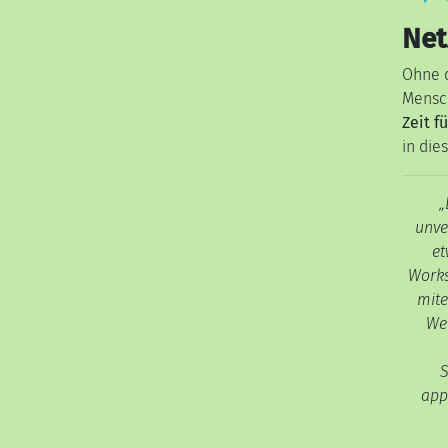
Net
Ohne d
Mensch
Zeit f
in die
„
unve
et
Works
mite
Wen
S
app