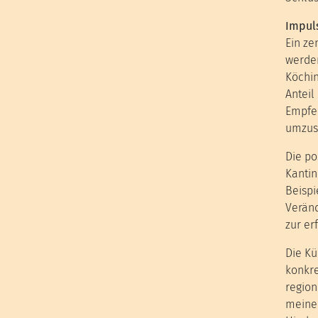
Impuls
Ein ze
werden
Köchin
Anteil
Empfeh
umzus
Die po
Kantin
Beispi
Veränd
zur er
Die Kü
konkre
region
meiner