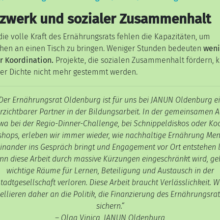
zwerk und sozialer Zusammenhalt
ie volle Kraft des Ernährungsrats fehlen die Kapazitäten, um
en an einen Tisch zu bringen. Weniger Stunden bedeuten
weni
ür Koordination.
Projekte, die sozialen Zusammenhalt fördern, 
ser Dichte nicht mehr gestemmt werden.
Der Ernährungsrat Oldenburg ist für uns bei JANUN Oldenburg e
rzichtbarer Partner in der Bildungsarbeit. In der gemeinsamen Ar
wa bei der Regio-Dinner-Challenge, bei Schnippeldiskos oder Ko
hops, erleben wir immer wieder, wie nachhaltige Ernährung Me
inander ins Gespräch bringt und Engagement vor Ort entstehen l
n diese Arbeit durch massive Kürzungen eingeschränkt wird, g
wichtige Räume für Lernen, Beteiligung und Austausch in der
tadtgesellschaft verloren. Diese Arbeit braucht Verlässlichkeit. W
ellieren daher an die Politik, die Finanzierung des Ernährungsrat
sichern.“
– Olga Vinica, JANUN Oldenburg