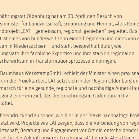
nährungsrat Oldenburg hat am 30. April den Besuch von
minister für Landwirtschaft, Ernährung und Heimat, Alois Raine
dprojekt „EAT – gemeinsam, regional, genießen“ begleitet. Das
t ist eines von bundesweit zehn Modellregionen und eines von 
en in Niedersachsen – und steht beispielhaft dafür, wie
ungsräte ihre fachliche Expertise und ihre starken regionalen
rke wirksam in Transformationsprozesse einbringen.
 Baumhaus Werkstatt gGmbH erhielt der Minister einen praxisn
ck in die Projektarbeit. EAT setzt sich in der Region Oldenburg u
arsch für eine gesunde, regionale und nachhaltige Außer-Hau
egung ein – ein Ziel, das der Ernährungsrat Oldenburg aktiv
taltet.
t beeindruckend zu sehen, wie hier in der Praxis nachhaltige Er
tzt wird. Projekte wie EAT zeigen, dass die Verbindung von reg
rtschaft, Beratung und Engagement vor Ort ein entscheidender
sel für die Zukunft unserer Ernährung ist“, betonte Alois Rainer.