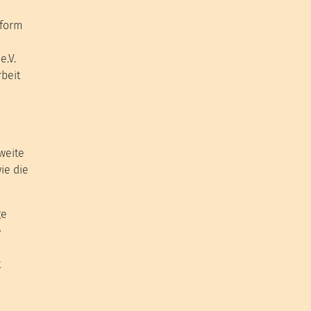
tform
e.V.
beit
weite
ie die
ge
e
t