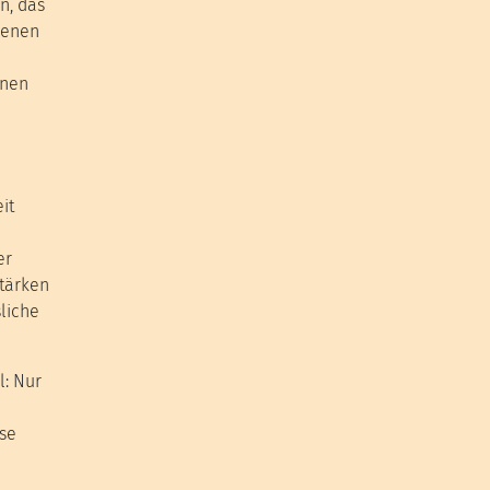
n, das
genen
nnen
it
er
stärken
liche
l: Nur
se