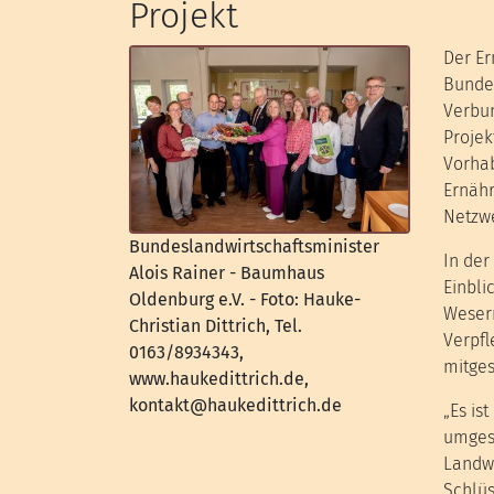
Projekt
Der Er
Bundes
Verbun
Projek
Vorhab
Ernähr
Netzwe
Bundeslandwirtschaftsminister
In der
Alois Rainer - Baumhaus
Einbli
Oldenburg e.V. - Foto: Hauke-
Weserm
Christian Dittrich, Tel.
Verpfl
0163/8934343,
mitges
www.haukedittrich.de,
kontakt@haukedittrich.de
„Es is
umgese
Landwi
Schlüs