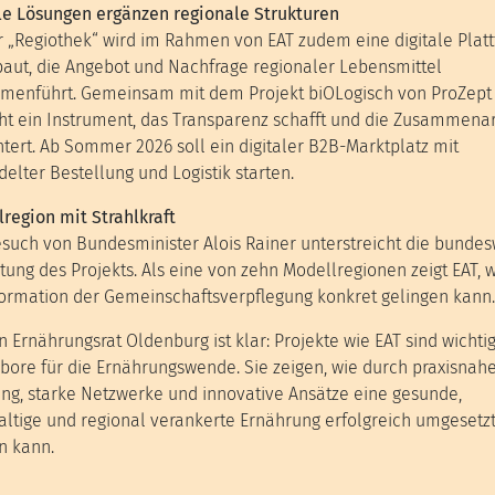
le Lösungen ergänzen regionale Strukturen
r „Regiothek“ wird im Rahmen von EAT zudem eine digitale Plat
aut, die Angebot und Nachfrage regionaler Lebensmittel
enführt. Gemeinsam mit dem Projekt biOLogisch von ProZept 
ht ein Instrument, das Transparenz schafft und die Zusammenar
htert. Ab Sommer 2026 soll ein digitaler B2B-Marktplatz mit
elter Bestellung und Logistik starten.
region mit Strahlkraft
such von Bundesminister Alois Rainer unterstreicht die bundes
ung des Projekts. Als eine von zehn Modellregionen zeigt EAT, w
ormation der Gemeinschaftsverpflegung konkret gelingen kann.
n Ernährungsrat Oldenburg ist klar: Projekte wie EAT sind wichti
bore für die Ernährungswende. Sie zeigen, wie durch praxisnah
ng, starke Netzwerke und innovative Ansätze eine gesunde,
ltige und regional verankerte Ernährung erfolgreich umgesetz
n kann.