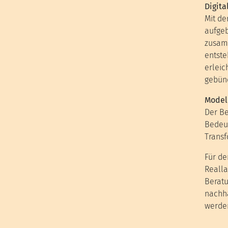
Digita
Mit de
aufgeb
zusamm
entste
erleic
gebünd
Modell
Der Be
Bedeut
Transf
Für de
Realla
Beratu
nachha
werde