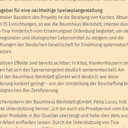
geber für eine nachhaltige Speiseplangestaltung
ntraler Baustein des Projekts ist die Beratung von Küchen. Aktue
 15 Einrichtungen, so wie die Baumhaus Werkstatt, intensiv dur
 Tina Hinderlich vom Ernährungsrat Oldenburg begleitet, um d
 regionaler und ökologischer Lebensmittel zu steigern und die
lungen der Deutschen Gesellschaft für Ernährung systematisc
etzen.
sitiven Effekte sind bereits sichtbar: In Kitas, Krankenhäusern u
en hat sich das Speisenangebot deutlich weiterentwickelt. Am
el der Baumhaus Werkstatt gGmbH wird deutlich, wie diese
erung konkret gelingt – von der Umstellung der Beschaffung bi
folgreichen Bio-Zertifizierung.
chenleiterin der Baumhaus Werkstatt gGmbH, Petra Lucas, hob 
te Unterstützung hervor: „Ich bin auch als Privatperson vom Ei
aler Produkte in Bio-Qualität überzeugt und habe dies stets au
 Arbeit einfließen lassen. Durch die Unterstützung von Tina