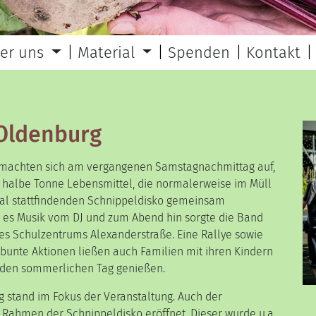
er uns
Material
Spenden
Kontakt
 Oldenburg
machten sich am vergangenen Samstagnachmittag auf,
 halbe Tonne Lebensmittel, die normalerweise im Müll
Mal stattfindenden Schnippeldisko gemeinsam
b es Musik vom DJ und zum Abend hin sorgte die Band
s Schulzentrums Alexanderstraße. Eine Rallye sowie
 bunte Aktionen ließen auch Familien mit ihren Kindern
 den sommerlichen Tag genießen.
 stand im Fokus der Veranstaltung. Auch der
ahmen der Schnippeldisko eröffnet. Dieser wurde u.a.