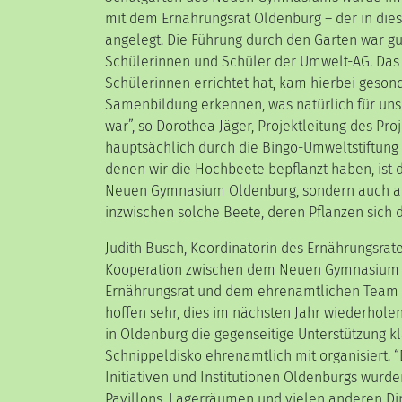
mit dem Ernährungsrat Oldenburg – der in die
angelegt. Die Führung durch den Garten war gut
Schülerinnen und Schüler der Umwelt-AG. Das
Schülerinnen errichtet hat, kam hierbei gesond
Samenbildung erkennen, was natürlich für un
war”, so Dorothea Jäger, Projektleitung des Pr
hauptsächlich durch die Bingo-Umweltstiftung f
denen wir die Hochbeete bepflanzt haben, ist
Neuen Gymnasium Oldenburg, sondern auch an 
inzwischen solche Beete, deren Pflanzen sich d
Judith Busch, Koordinatorin des Ernährungsrates
Kooperation zwischen dem Neuen Gymnasium O
Ernährungsrat und dem ehrenamtlichen Team d
hoffen sehr, dies im nächsten Jahr wiederhole
in Oldenburg die gegenseitige Unterstützung kl
Schnippeldisko ehrenamtlich mit organisiert. 
Initiativen und Institutionen Oldenburgs wurden
Pavillons, Lagerräumen und vielen anderen Di