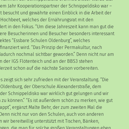
sem Jahr Kooperationspartner der Schnippeldisko war –
 besucht und gewährte einen Einblick in die Arbeit der
 Hochbeet, welches der Ernährungsrat mit den
ert in den Fokus. “Um diese Jahreszeit kann man gut die
sere Besucherinnen und Besucher besonders interessant
ojektes “Essbare Schulen Oldenburg”, welches
inanziert wird. “Das Prinzip der Permakultur, nach
 dadurch nochmal sichtbar geworden.” Denn nicht nur am
der IGS Flötenteich und an der BBS3 stehen
erzeit schon auf die nächste Saison vorbereiten.
 zeigt sich sehr zufrieden mit der Veranstaltung. “Die
ldenburg, der Oberschule Alexanderstraße, dem
er Schnippeldisko war wirklich gut gelungen und wir
n zu können.” “Es ist außerdem schön zu merken, wie gut
appt”, ergänzt Malte Behr, der zum zweiten Mal die
“Denn nicht nur von den Schulen, auch von anderen
 wir bereitwillig unterstützt mit Tischen, Bänken,
ngen, die man für solche großen Veranstaltungen eben