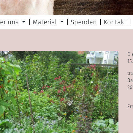
er uns
Material
Spenden
Kontakt
Di
15
tr
Ba
26
Er