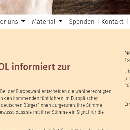
er uns
Material
Spenden
Kontakt
Mi
15
OL informiert zur
Ök
Ju
26
t. Bei der Europawahl entscheiden die wahlberechtigten
 in den kommenden fünf Jahren im Europäischen
Er
e deutschen Bürger*innen aufgerufen, ihre Stimme
usst, dass sie mit ihrer Stimme ein Signal für die