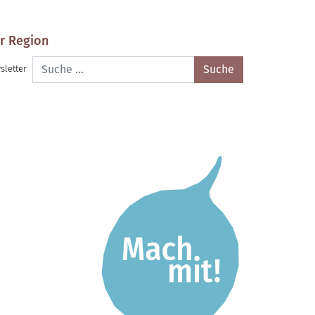
r Region
Suche
sletter
nach: