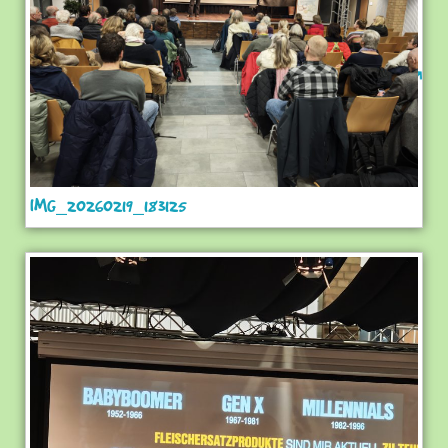
IMG_20260219_183125