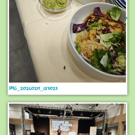
IMG_20260219_183023