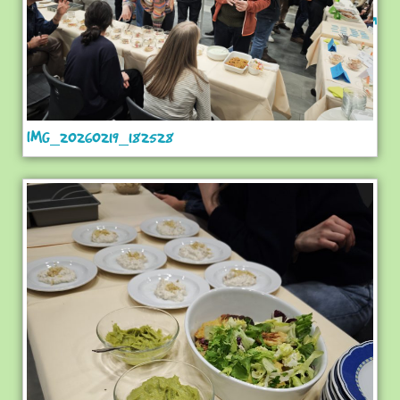
IMG_20260219_182528