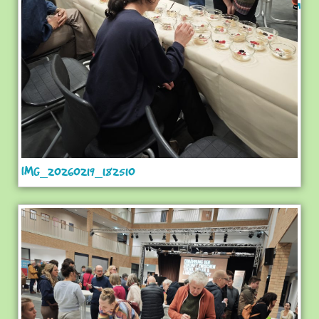
IMG_20260219_182510