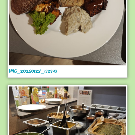
IMG_20260128_192943