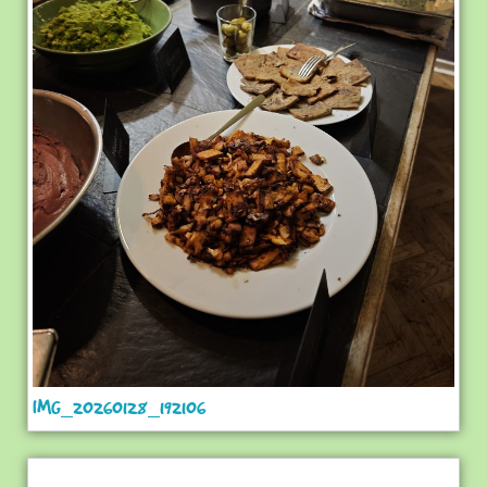
IMG_20260128_192106