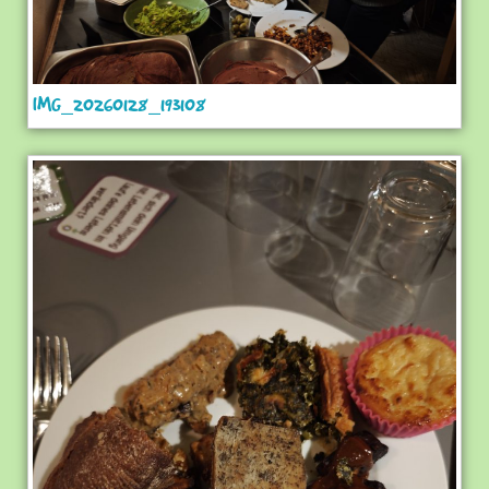
IMG_20260128_193108