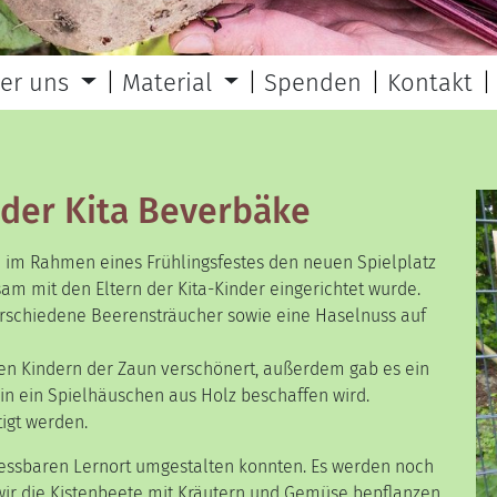
er uns
Material
Spenden
Kontakt
der Kita Beverbäke
e im Rahmen eines Frühlingsfestes den neuen Spielplatz
m mit den Eltern der Kita-Kinder eingerichtet wurde.
erschiedene Beerensträucher sowie eine Haselnuss auf
en Kindern der Zaun verschönert, außerdem gab es ein
in ein Spielhäuschen aus Holz beschaffen wird.
igt werden.
m essbaren Lernort umgestalten konnten. Es werden noch
wir die Kistenbeete mit Kräutern und Gemüse bepflanzen