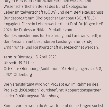
Jürgen Heß ist in zahlreichen Gremien wie z.B. dem
Wissenschaftlichen Beirat des Bund Ökologische
Lebensmittelwirtschaft (BÖLW) und dem Begleitausschuss
Bundesprogramm Ökologischer Landbau (BÖLN/BLE)
engagiert. Für sein Lebenswerk erhielt Prof. Dr. Jürgen Heß
2024 die Professor-Niklas-Medaille vom
Bundesministeriums für Ernährung und Landwirtschaft, mit
der Personen mit besonderen Leistungen für Land-,
Ernährungs- und Forstwirtschaft ausgezeichnet werden.
Termin
: Dienstag, 15. April 2025
Uhrzeit:
19-21 Uhr
Ort:
Core Oldenburg (Auditorium 01), Heiligengeiststr. 6-8,
26121 Oldenburg
Die Veranstaltung wird von ProZept e.V. im Rahmen des
Projekts „biOLogisch“ durchgeführt. Kooperationspartner
ist der Ernährungsrat Oldenburg.
Komm vorbei, wenn du Antworten auf deine Fragen suchst