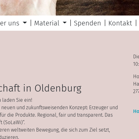
er uns
Material
Spenden
Kontakt
Di
10
Ho
Ha
chaft in Oldenburg
27
laden Sie ein!
m neuen und zukunftsweisenden Konzept: Erzeuger und
Ho
r die Produkte. Regional, fair und transparent. Das
t (SoLaWi)“.
eren weltweiten Bewegung, die sich zum Ziel setzt,
duzieren.