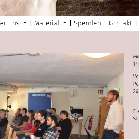
er uns
Material
Spenden
Kontakt
Mi
14
Ve
Pe
26
Fa
St