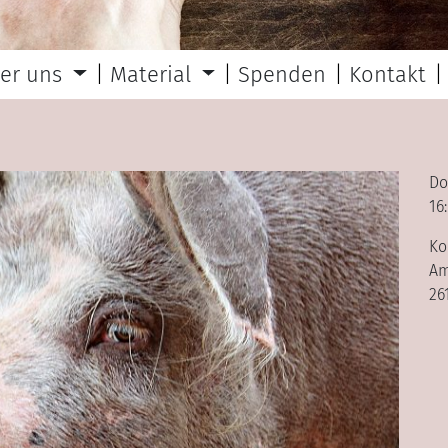
er uns
Material
Spenden
Kontakt
Do
16
Ko
Am
26